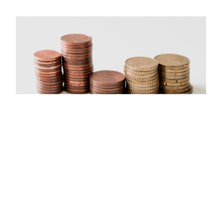
Culture Transformation,Design Thinking,Finacial
Services
Intra-empreendedorismo:
Envolvimento dos funcionários no
processo de inovação empresarial
Como a implementação da Cultura da Inovação
envolveu os funcionários e tornou o processo de