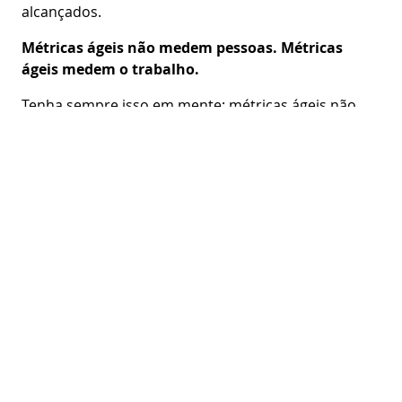
alcançados.
Métricas ágeis não medem pessoas. Métricas
ágeis medem o trabalho.
Tenha sempre isso em mente: métricas ágeis não
são mecanismos de controlo da sua equipa.
Dica: utilize as métricas para ajudar a envolver e
motivar a equipa, mostrando o que pode melhorar
nos processos para facilitar ainda mais o trabalho.
Quer continuar a aprimorar os seus conhecimentos?
Então clique no banner e descarregue
gratuitamente o nosso livro
Agilidade nas
empresas: um guia prático
, com esta publicação,
vai aprender tudo sobre o universo Ágil!