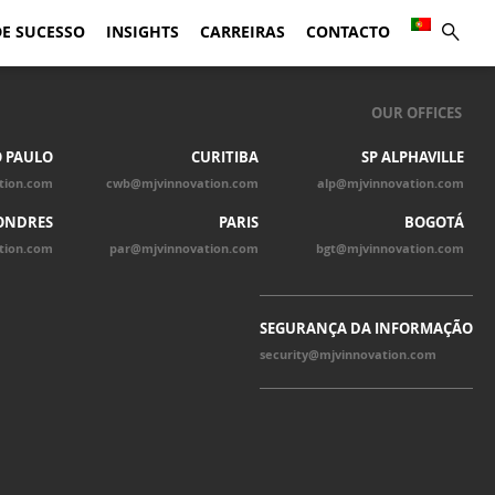
DE SUCESSO
INSIGHTS
CARREIRAS
CONTACTO
OUR OFFICES
 PAULO
CURITIBA
SP ALPHAVILLE
tion.com
cwb@mjvinnovation.com
alp@mjvinnovation.com
ONDRES
PARIS
BOGOTÁ
tion.com
par@mjvinnovation.com
bgt@mjvinnovation.com
SEGURANÇA DA INFORMAÇÃO
security@mjvinnovation.com