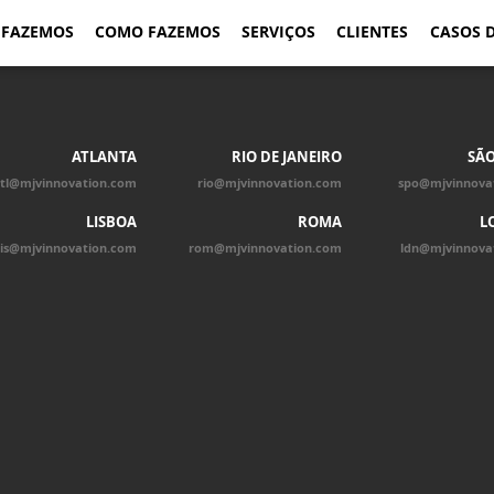
 FAZEMOS
COMO FAZEMOS
SERVIÇOS
CLIENTES
CASOS 
ATLANTA
RIO DE JANEIRO
SÃO
tl@mjvinnovation.com
rio@mjvinnovation.com
spo@mjvinnova
LISBOA
ROMA
L
lis@mjvinnovation.com
rom@mjvinnovation.com
ldn@mjvinnova