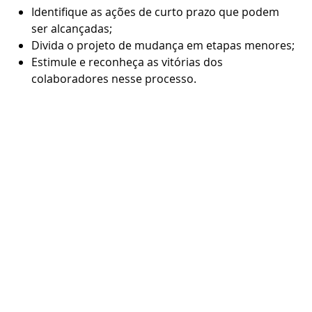
Identifique as ações de curto prazo que podem
ser alcançadas;
Divida o projeto de mudança em etapas menores;
Estimule e reconheça as vitórias dos
colaboradores nesse processo.
7. Sustente as ações
Aqui o objetivo é concentrar os esforços em manter
o avanço da mudança. Garanta que as equipas
estejam empenhadas em atingir a mudança e
acompanhe o progresso do trabalho.
Para acompanhar de perto as mudanças, dedique-
se a:
Verificar o que funcionou bem e o que não teve
êxito e determine o que precisa ser melhorado;
Identificar os problemas e eliminar