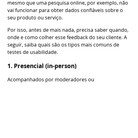
mesmo que uma pesquisa online, por exemplo, não
vai funcionar para obter dados confiáveis sobre o
seu produto ou serviço.
Por isso, antes de mais nada, precisa saber quando,
onde e como colher esse feedback do seu cliente. A
seguir, saiba quais são os tipos mais comuns de
testes de usabilidade.
1. Presencial (in-person)
Acompanhados por moderadores ou
pesquisadores, como o próprio nome já diz, são
realizados presencialmente, num lugar específico
para a pesquisa.
Uma técnica comum que é bastante usada nesse
formato é o teste A/B.
2. Remotos não moderados